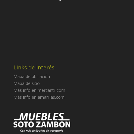
Links de Interés
FICHA TÉCNICA
Mapa de ubicación
Mapa de sitio
JUEGO MESA HEXAGONAL (6 NIÑOS)
Más info en mercantil.com
Más info en amarillas.com
CATEGORÍA:
Mesa Metal-Madera
MEDIDAS:
120 cms ancho *100 cms fondo* 121
CMS
diámetro
ALTURA DE MESAS: